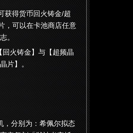
可获得货币回火铸金/超
晶片，可以在卡池商店任意
志。
【回火铸金】与【超频晶
晶片】。
机，分别为：希佩尔拟态