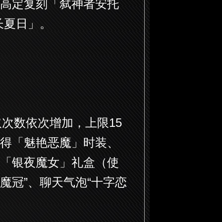
高定复刻「弑神者安托
长夏日」。
取次数依次增加，上限15
得「魅艳恶魔」时装、
「银夜魔女」礼盒（使
魔冠”、聊天气泡“十字恋