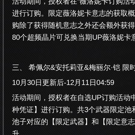
活动期间，授权者在“薇洛妮卡订购活
进行订购。限定薇洛妮卡意志的获取概
购除了获得随机意志之外还会额外获得
80个超频晶片可兑换当期UP薇洛妮卡
三、 希佩尔&安托莉亚&梅丽尔·铠 限
10月30日更新后-12月11日04:59
活动期间，授权者在自选UP订购活动
种凭证】进行订购。共3个武器限定池
池子对应的【限定武器】和【限定意志
升。