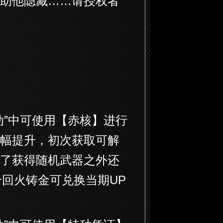
助他隐藏……请授权者
动”中可使用【赤核】进行
幅提升，初次获取可解
了获得随机武器之外还
个回火铸金可兑换当期UP