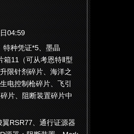
日04:59
、特种凭证*5、墨晶
碎片箱11（可从考恩特Ⅱ型
升限针剂碎片、海洋之
生电控制枪碎片、飞引
战眼碎片、阻断装置碎片中
翼RSR77、通行证源器