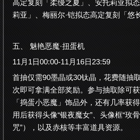
高定复刻「柔缦之夏」、安托莉亚拟态
莉亚」、梅丽尔·铠拟态高定复刻「悠
五、 魅艳恶魔·扭蛋机
11月1日00:00-11月16日23:59
首抽仅需90墨晶或30钛晶，花费随抽
次即可拿满全部奖励。参与抽取除可获
「捣蛋小恶魔」饰品外，还有几率获得
用后获得头像“银夜魔女”、头像框“玫骨
咒”），以及赤核等丰富道具资源。