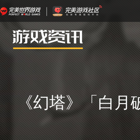
《幻塔》「白月