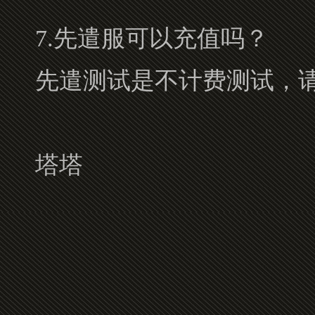
7.先遣服可以充值吗？
先遣测试是不计费测试，
塔塔