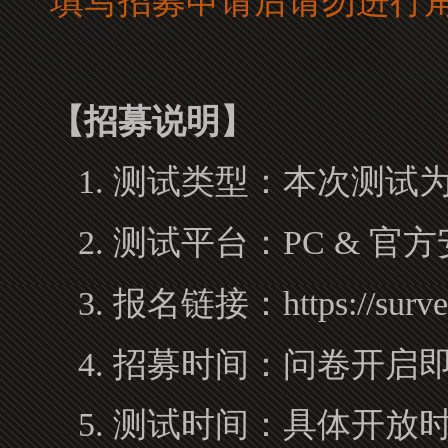
填写招募申请后请勿进行
【招募说明】
1.
测试类型：本次测试
2.
测试平台：
P
C
&
官方
3.
报名链接：
https://su
4.
招募时间：问卷开启
5.
测试时间：具体开放