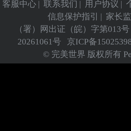
客服中心
|
联系我们
|
用户协议
|
信息保护指引
|
家长
（署）网出证（皖）字第013号
20261061号
京ICP备
1502539
© 完美世界 版权所有 Perfect 