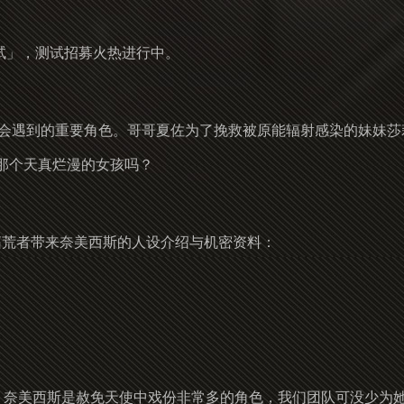
测试」，测试招募火热进行中。
」会遇到的重要角色。哥哥夏佐为了挽救被原能辐射感染的妹妹莎
那个天真烂漫的女孩吗？
酱”将给拓荒者带来奈美西斯的人设介绍与机密资料：
姨。奈美西斯是赦免天使中戏份非常多的角色，我们团队可没少为