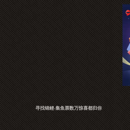
寻找锦鲤-集鱼票数万惊喜都归你