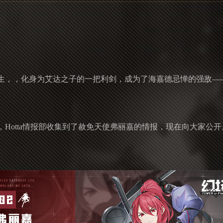
生，，化身为艾达之子的一把利剑，成为了海嘉德忌惮的强敌—
Hotta情报部收集到了赦免天使弗丽嘉的情报，现在向大家公开