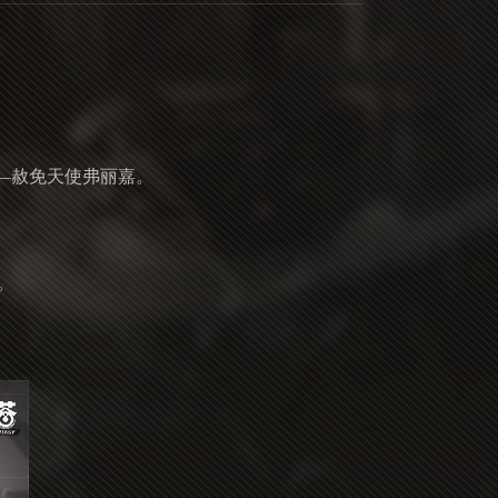
—赦免天使弗丽嘉。
。