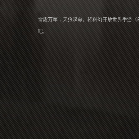
雷霆万军，天狼叹命。轻科幻开放世界手游《幻
吧。