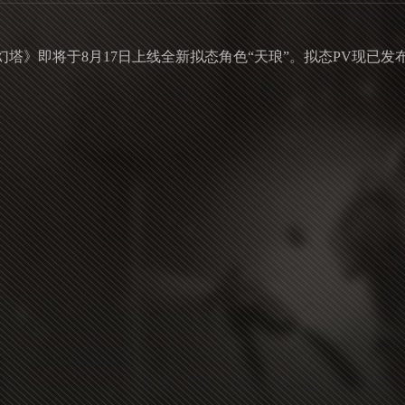
塔》即将于8月17日上线全新拟态角色“天琅”。拟态PV现已