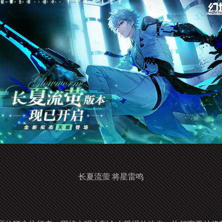
长夏流萤 将星雷鸣