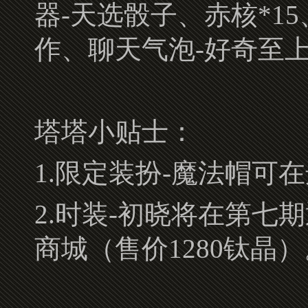
器-天选骰子、赤核*1
作、聊天气泡-好奇至
塔塔小贴士：
1.限定装扮-魔法帽可
2.时装-初晓将在第
商城（售价1280钛晶）