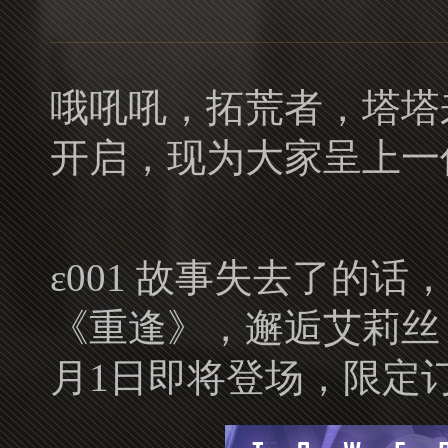
哦吼吼，拓荒者，塔塔
开启，现为大家呈上一
ε001 故事失去了的话
《重逢》，邂逅艾莉丝
月1日即将登场，限定订