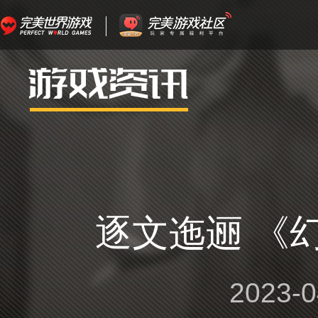
逐文迤逦 《
2023-0