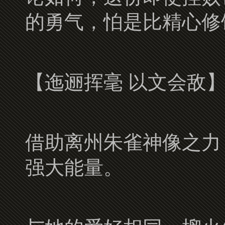
的勇气，怕是比精心修
【迤逦挥毫 以文会敌
借助离州朱雀神像之力
强大能量。