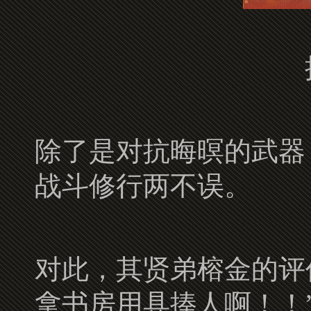
除了是对抗晦暝的武器
战斗修行两不误。
对此，其贤弟榕金的评
拿书房用具揍人啊！！