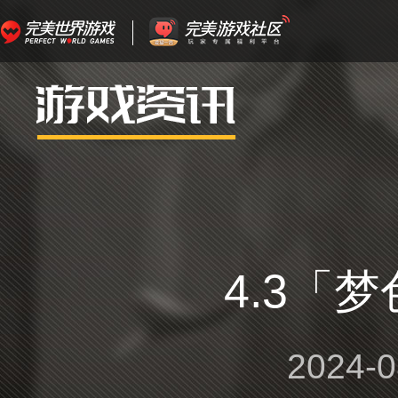
4.3「
2024-0