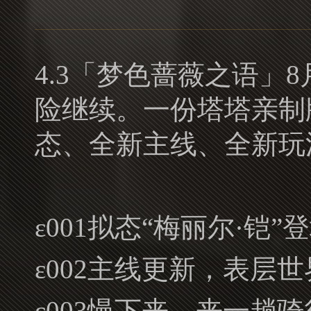
4.3「梦色蔷薇之语」
险继续。一份塔塔亲制
态、全新主线、全新玩
ε001拟态“梅丽尔·
ε002主线更新，表层
ε003慢下来，来一趟