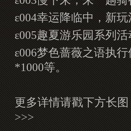
ε004幸运降临中，新
ε005趣夏游乐园系列
ε006梦色蔷薇之语执
*1000等。
更多详情请戳下方长图
>>>