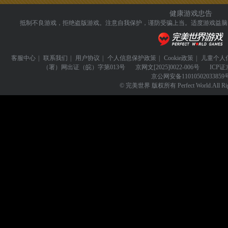
健康游戏忠告
抵制不良游戏，拒绝盗版游戏。注意自我保护，谨防受骗上当。
适度游戏益脑
客服中心
|
联系我们
|
用户协议
|
个人信息保护政策
|
Cookie政策
|
儿童个人
（署）网出证（皖）字第013号
京网文
[2025]0022-006号
ICP证
京公网安备
11010502033859
© 完美世界 版权所有 Perfect World.All Righ