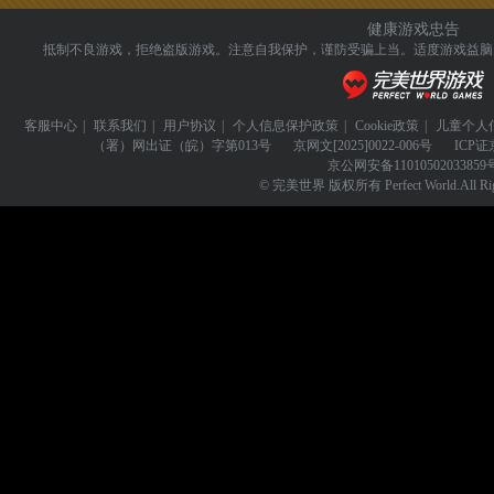
健康游戏忠告
抵制不良游戏，拒绝盗版游戏。注意自我保护，谨防受骗上当。
适度游戏益脑
客服中心
|
联系我们
|
用户协议
|
个人信息保护政策
|
Cookie政策
|
儿童个人
（署）网出证（皖）字第013号
京网文
[2025]0022-006号
ICP证
京公网安备
11010502033859
© 完美世界 版权所有 Perfect World.All Righ