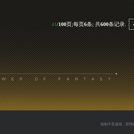
41
/
100
页;每页
6
条; 共
600
条记录.
抵制不良游戏，拒绝