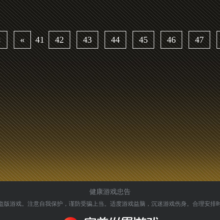
‹
«
41
42
43
44
45
46
47
健康游戏忠告
盗版游戏。注意自我保护，谨防受骗上当。
适度游戏益脑，沉迷游戏伤身。合理安排