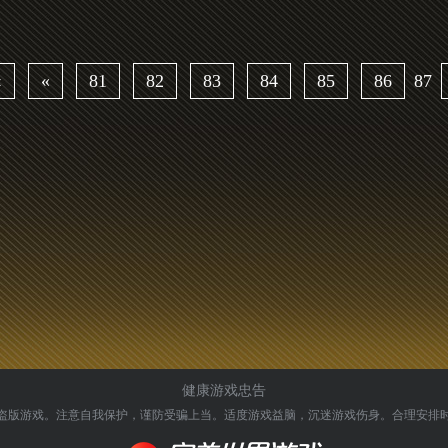
‹
«
81
82
83
84
85
86
87
健康游戏忠告
盗版游戏。注意自我保护，谨防受骗上当。
适度游戏益脑，沉迷游戏伤身。合理安排