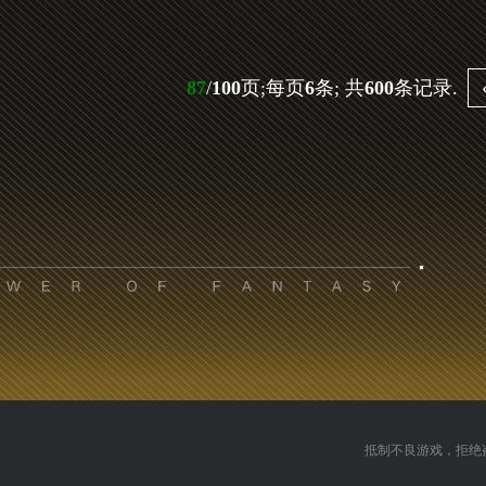
87
/
100
页;每页
6
条; 共
600
条记录.
抵制不良游戏，拒绝