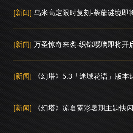
[新闻]
乌米高定限时复刻-荼蘼谜境即
[新闻]
万圣惊奇来袭-织锦璎璃即将开
[新闻]
《幻塔》5.3「迷域花语」版本
[新闻]
《幻塔》凉夏霓彩暑期主题快