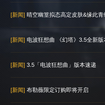
[新闻]
晴空幽篁拟态高定皮肤&缘此青
[新闻]
电波狂想曲 《幻塔》3.5全新
[新闻]
3.5「电波狂想曲」版本速递
[新闻]
布勒薇限定订购即将开启