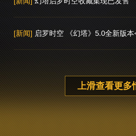
[新闻]
幻塔启罗时空收藏集现已发售
[新闻]
启罗时空 《幻塔》5.0全新版
上滑查看更多