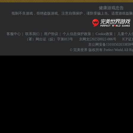
健康游戏忠告
抵制不良游戏，拒绝盗版游戏。注意自我保护，谨防受骗上当。
适度游戏益脑
客服中心
|
联系我们
|
用户协议
|
个人信息保护政策
|
Cookie政策
|
儿童个人
（署）网出证（皖）字第013号
京网文
[2025]0022-006号
ICP证
京公网安备
11010502033859
© 完美世界 版权所有 Perfect World.All Righ