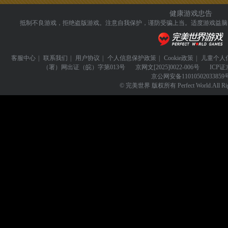
健康游戏忠告
抵制不良游戏，拒绝盗版游戏。注意自我保护，谨防受骗上当。
适度游戏益脑
客服中心
|
联系我们
|
用户协议
|
个人信息保护政策
|
Cookie政策
|
儿童个人
（署）网出证（皖）字第013号
京网文
[2025]0022-006号
ICP证
京公网安备
11010502033859
© 完美世界 版权所有 Perfect World.All Righ