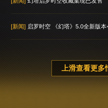
[新闻]
幻塔启罗时空收藏集现已发售
[新闻]
启罗时空 《幻塔》5.0全新版
上滑查看更多